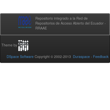
Repositorio integrado a la Red de
Repositorios de Acceso Abierto del Ecuador -
RRAAE
Theme by
DSpace Software
Copyright © 2002-2013
Duraspace
-
Feedback