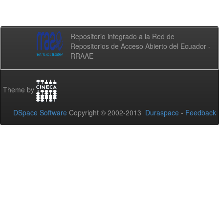
Repositorio integrado a la Red de
Repositorios de Acceso Abierto del Ecuador -
RRAAE
Theme by
DSpace Software
Copyright © 2002-2013
Duraspace
-
Feedback