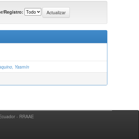
r/Registro:
squino, Yasmín
l Ecuador - RRAAE