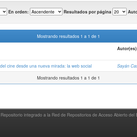
En orden:
Resultados por página
Auto
Mostrando resultados 1 a 1 de 1
Autor(es)
n del cine desde una nueva mirada: la web social
Sayán Ca
Mostrando resultados 1 a 1 de 1
Repositorio integrado a la Red de Repositorios de Acceso Abierto de