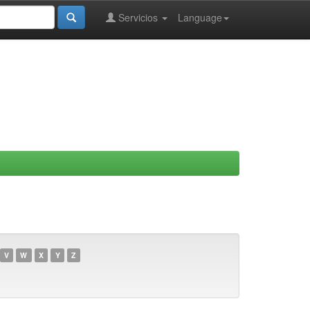
Servicios
Language
V
W
X
Y
Z