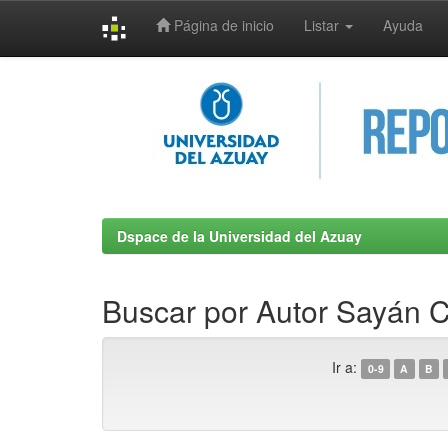
Página de inicio
Listar
Ayuda
Skip
navigation
Dspace de la Universidad del Azuay
Buscar por Autor Sayán 
Ir a:
0-9
A
B