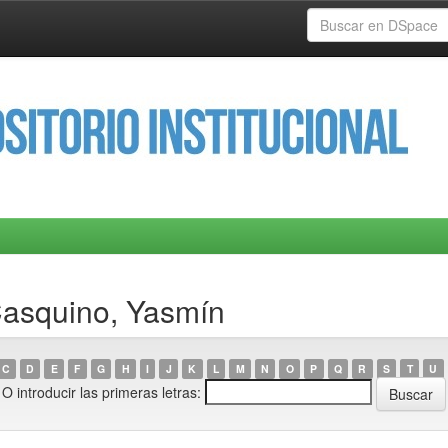
Casquino, Yasmín
C
D
E
F
G
H
I
J
K
L
M
N
O
P
Q
R
S
T
U
O introducir las primeras letras: