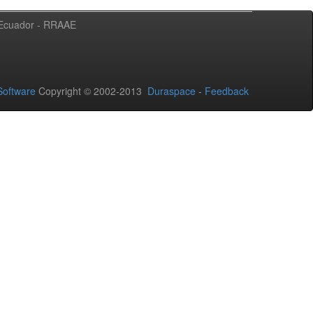
l Ecuador - RRAAE
oftware
Copyright © 2002-2013
Duraspace
-
Feedback