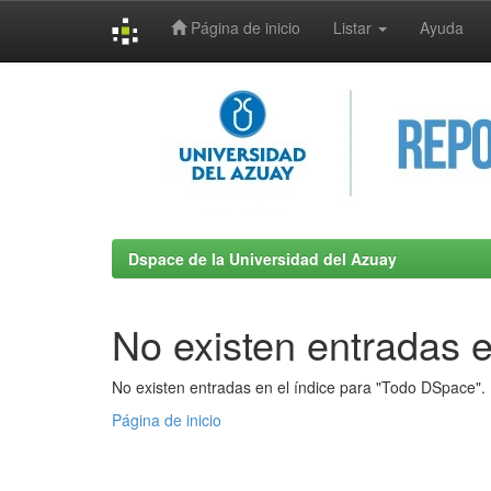
Página de inicio
Listar
Ayuda
Skip
navigation
Dspace de la Universidad del Azuay
No existen entradas e
No existen entradas en el índice para "Todo DSpace".
Página de inicio