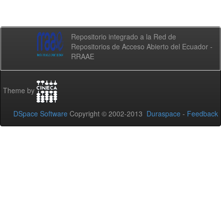
Repositorio integrado a la Red de
Repositorios de Acceso Abierto del Ecuador -
RRAAE
Theme by
DSpace Software
Copyright © 2002-2013
Duraspace
-
Feedback