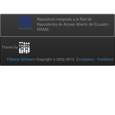
Repositorio integrado a la Red de
Repositorios de Acceso Abierto del Ecuador -
RRAAE
Theme by
DSpace Software
Copyright © 2002-2013
Duraspace
-
Feedback