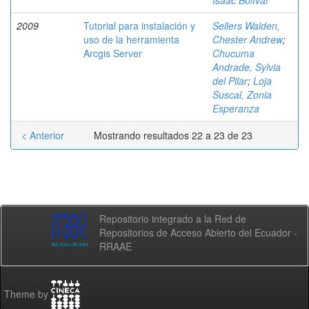
Isaac Bolívar
2009
Tutorial para instalación y
Sellers Walden,
uso de la herramienta
Chester Andrew
;
Arcgis Server
Chucuma
Andrade, Sylvia
del Pilar
;
Loja
Suscal, Zonia
Esperanza
< Anterior
Mostrando resultados 22 a 23 de 23
Repositorio integrado a la Red de
Repositorios de Acceso Abierto del Ecuador -
RRAAE
Theme by