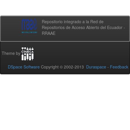
Repositorio integrado a la Red de
Repositorios de Acceso Abierto del Ecuador -
RRAAE
Theme by
DSpace Software
Copyright © 2002-2013
Duraspace
-
Feedback