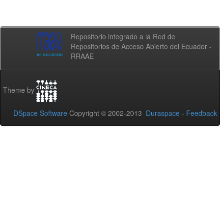
Repositorio integrado a la Red de
Repositorios de Acceso Abierto del Ecuador -
RRAAE
Theme by
DSpace Software
Copyright © 2002-2013
Duraspace
-
Feedback