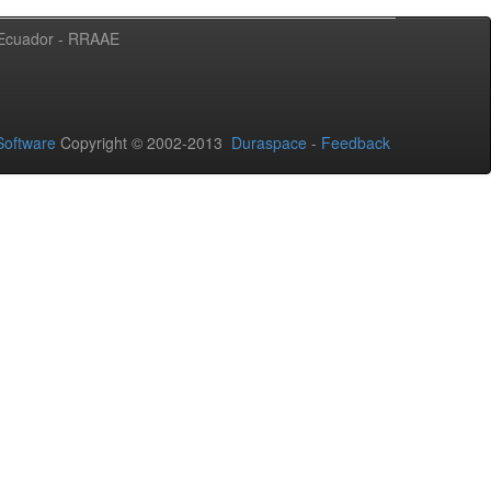
l Ecuador - RRAAE
oftware
Copyright © 2002-2013
Duraspace
-
Feedback