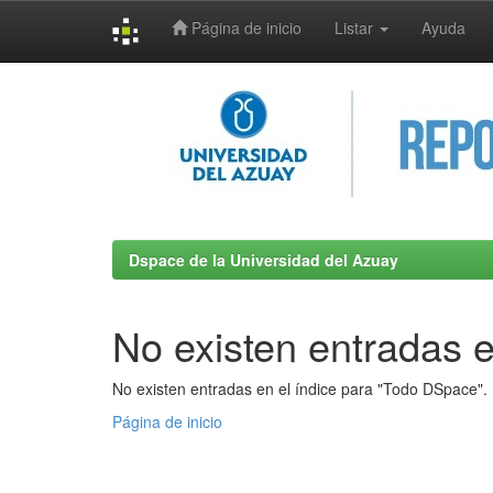
Página de inicio
Listar
Ayuda
Skip
navigation
Dspace de la Universidad del Azuay
No existen entradas e
No existen entradas en el índice para "Todo DSpace".
Página de inicio