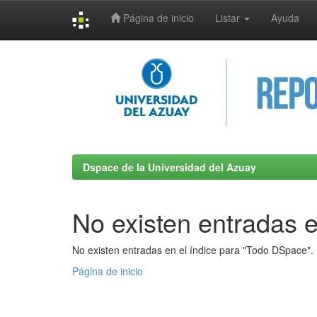
Página de inicio
Listar
Ayuda
Skip
navigation
Dspace de la Universidad del Azuay
No existen entradas e
No existen entradas en el índice para "Todo DSpace".
Página de inicio