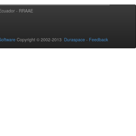
l Ecuador - RRAAE
oftware
Copyright © 2002-2013
Duraspace
-
Feedback