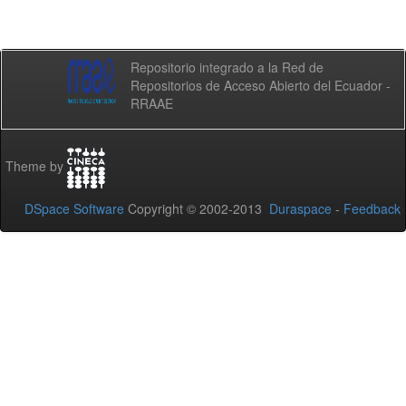
Repositorio integrado a la Red de
Repositorios de Acceso Abierto del Ecuador -
RRAAE
Theme by
DSpace Software
Copyright © 2002-2013
Duraspace
-
Feedback