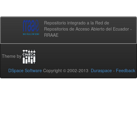
Repositorio integrado a la Red de
Repositorios de Acceso Abierto del Ecuador -
RRAAE
Theme by
DSpace Software
Copyright © 2002-2013
Duraspace
-
Feedback