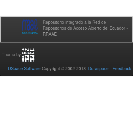
Repositorio integrado a la Red de
Repositorios de Acceso Abierto del Ecuador -
RRAAE
Theme by
DSpace Software
Copyright © 2002-2013
Duraspace
-
Feedback