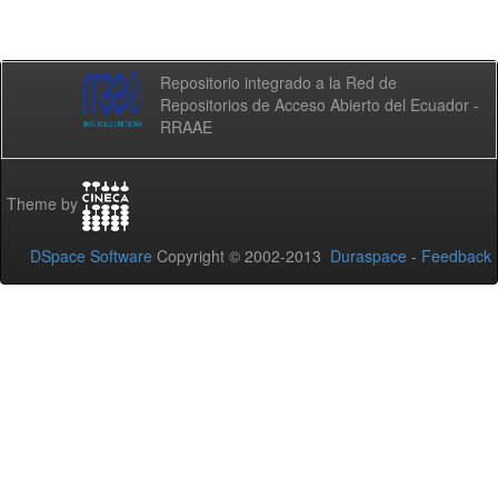
Repositorio integrado a la Red de
Repositorios de Acceso Abierto del Ecuador -
RRAAE
Theme by
DSpace Software
Copyright © 2002-2013
Duraspace
-
Feedback