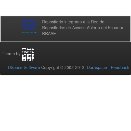
Repositorio integrado a la Red de
Repositorios de Acceso Abierto del Ecuador -
RRAAE
Theme by
DSpace Software
Copyright © 2002-2013
Duraspace
-
Feedback