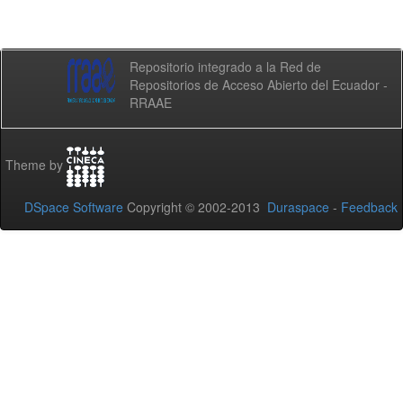
Repositorio integrado a la Red de
Repositorios de Acceso Abierto del Ecuador -
RRAAE
Theme by
DSpace Software
Copyright © 2002-2013
Duraspace
-
Feedback