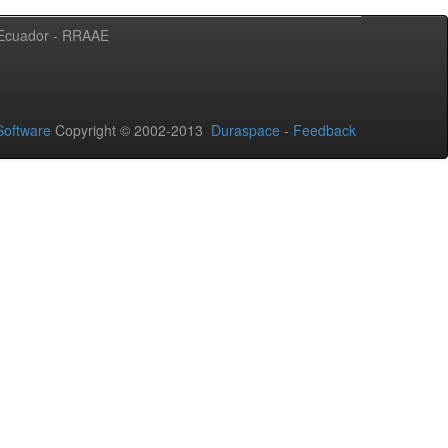
l Ecuador - RRAAE
oftware
Copyright © 2002-2013
Duraspace
-
Feedback