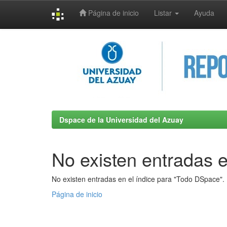
Página de inicio
Listar
Ayuda
Skip
navigation
Dspace de la Universidad del Azuay
No existen entradas e
No existen entradas en el índice para "Todo DSpace".
Página de inicio