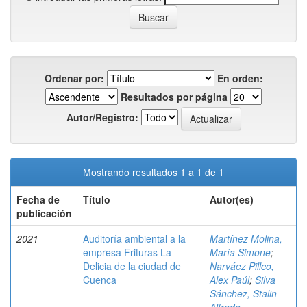
Ordenar por:
En orden:
Resultados por página
Autor/Registro:
Mostrando resultados 1 a 1 de 1
Fecha de
Título
Autor(es)
publicación
2021
Auditoría ambiental a la
Martínez Molina,
empresa Frituras La
María Simone
;
Delicia de la ciudad de
Narváez Pillco,
Cuenca
Alex Paúl
;
Silva
Sánchez, Stalin