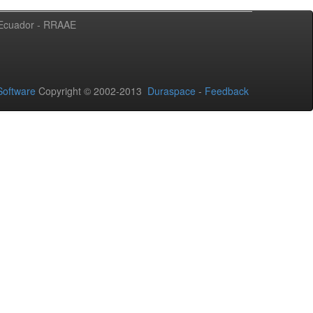
l Ecuador - RRAAE
oftware
Copyright © 2002-2013
Duraspace
-
Feedback