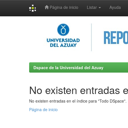
Página de inicio
Listar
Ayuda
Skip
navigation
Dspace de la Universidad del Azuay
No existen entradas e
No existen entradas en el índice para "Todo DSpace".
Página de inicio