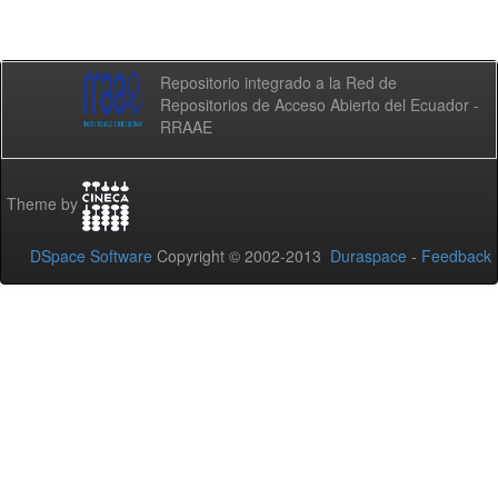
Repositorio integrado a la Red de
Repositorios de Acceso Abierto del Ecuador -
RRAAE
Theme by
DSpace Software
Copyright © 2002-2013
Duraspace
-
Feedback