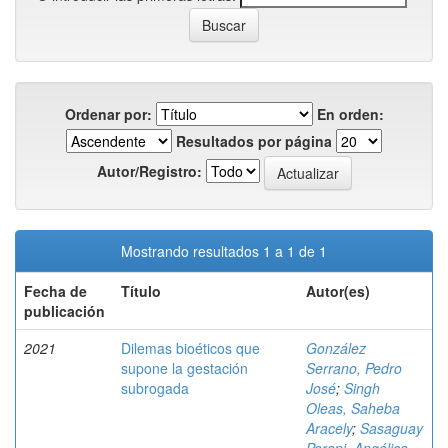
Ordenar por:
En orden:
Resultados por página
Autor/Registro:
Mostrando resultados 1 a 1 de 1
Fecha de
Título
Autor(es)
publicación
2021
Dilemas bioéticos que
González
supone la gestación
Serrano, Pedro
subrogada
José
;
Singh
Oleas, Saheba
Aracely
;
Sasaguay