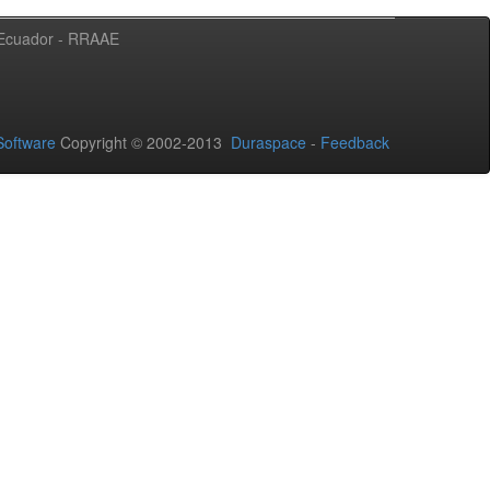
l Ecuador - RRAAE
oftware
Copyright © 2002-2013
Duraspace
-
Feedback