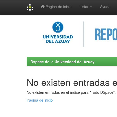
Página de inicio
Listar
Ayuda
Skip
navigation
Dspace de la Universidad del Azuay
No existen entradas e
No existen entradas en el índice para "Todo DSpace".
Página de inicio