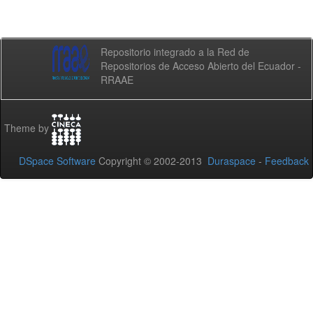
Repositorio integrado a la Red de
Repositorios de Acceso Abierto del Ecuador -
RRAAE
Theme by
DSpace Software
Copyright © 2002-2013
Duraspace
-
Feedback