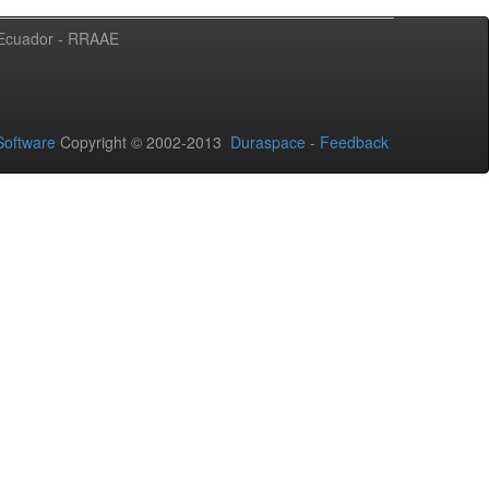
l Ecuador - RRAAE
oftware
Copyright © 2002-2013
Duraspace
-
Feedback