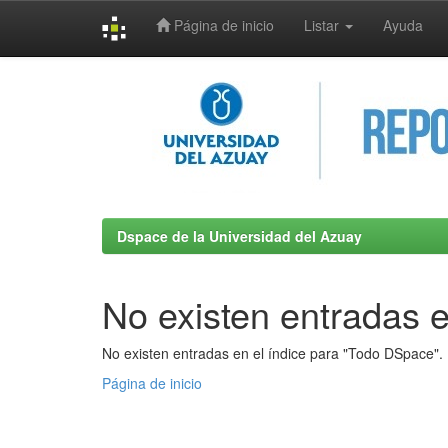
Página de inicio
Listar
Ayuda
Skip
navigation
Dspace de la Universidad del Azuay
No existen entradas e
No existen entradas en el índice para "Todo DSpace".
Página de inicio