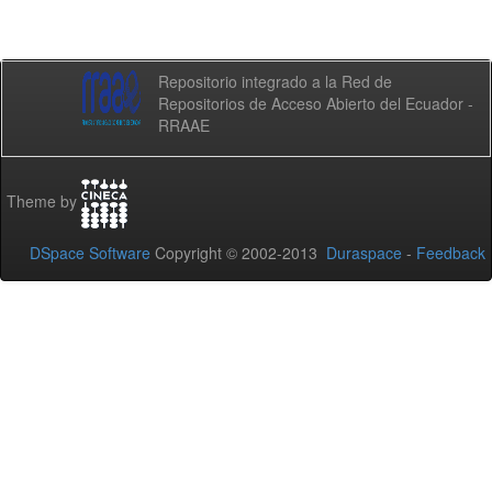
Repositorio integrado a la Red de
Repositorios de Acceso Abierto del Ecuador -
RRAAE
Theme by
DSpace Software
Copyright © 2002-2013
Duraspace
-
Feedback