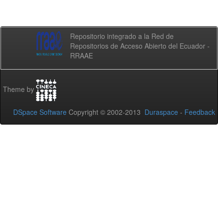
Repositorio integrado a la Red de
Repositorios de Acceso Abierto del Ecuador -
RRAAE
Theme by
DSpace Software
Copyright © 2002-2013
Duraspace
-
Feedback