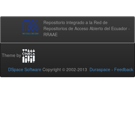
Repositorio integrado a la Red de
Repositorios de Acceso Abierto del Ecuador -
RRAAE
Theme by
DSpace Software
Copyright © 2002-2013
Duraspace
-
Feedback