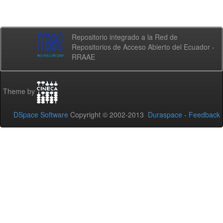
Repositorio integrado a la Red de
Repositorios de Acceso Abierto del Ecuador -
RRAAE
Theme by
DSpace Software
Copyright © 2002-2013
Duraspace
-
Feedback