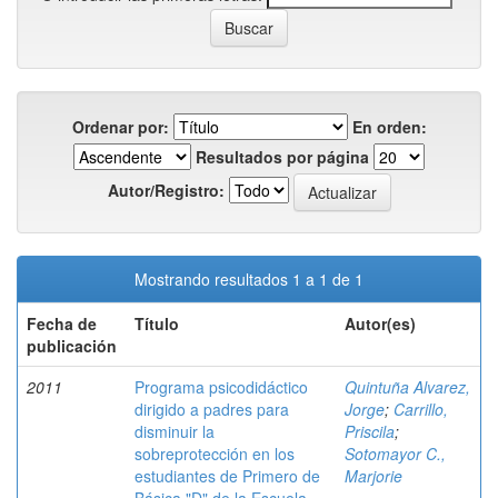
Ordenar por:
En orden:
Resultados por página
Autor/Registro:
Mostrando resultados 1 a 1 de 1
Fecha de
Título
Autor(es)
publicación
2011
Programa psicodidáctico
Quintuña Alvarez,
dirigido a padres para
Jorge
;
Carrillo,
disminuir la
Priscila
;
sobreprotección en los
Sotomayor C.,
estudiantes de Primero de
Marjorie