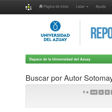
Página de inicio
Listar
Ayuda
Skip
navigation
Dspace de la Universidad del Azuay
Buscar por Autor Sotomay
Ir a:
0-9
A
B