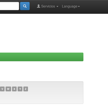
Servicios
Language
V
W
X
Y
Z