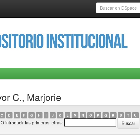
or C., Marjorie
C
D
E
F
G
H
I
J
K
L
M
N
O
P
Q
R
S
T
U
O introducir las primeras letras: