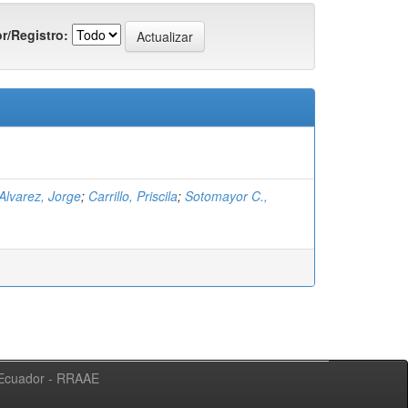
r/Registro:
Alvarez, Jorge
;
Carrillo, Priscila
;
Sotomayor C.,
l Ecuador - RRAAE