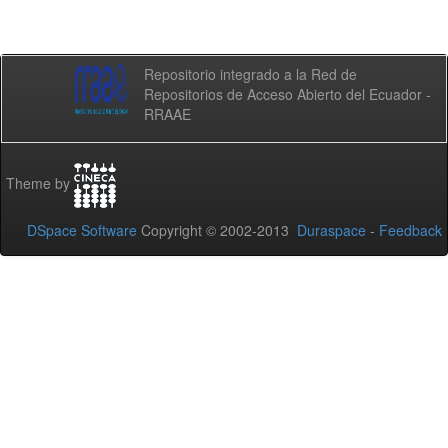
Repositorio integrado a la Red de
Repositorios de Acceso Abierto del Ecuador -
RRAAE
Theme by
DSpace Software
Copyright © 2002-2013
Duraspace
-
Feedback