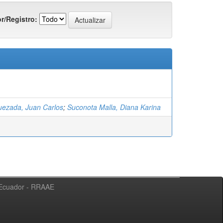
r/Registro:
uezada, Juan Carlos
;
Suconota Malla, Diana Karina
l Ecuador - RRAAE