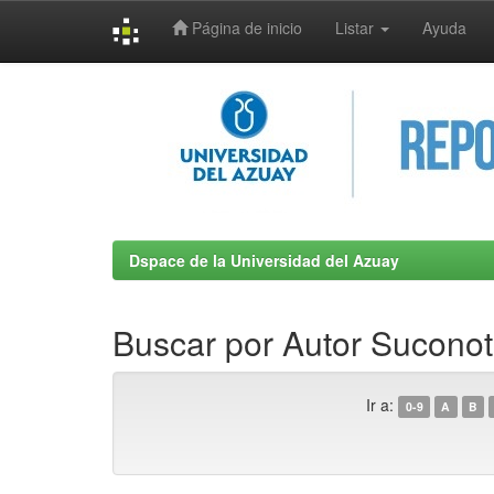
Página de inicio
Listar
Ayuda
Skip
navigation
Dspace de la Universidad del Azuay
Buscar por Autor Suconot
Ir a:
0-9
A
B