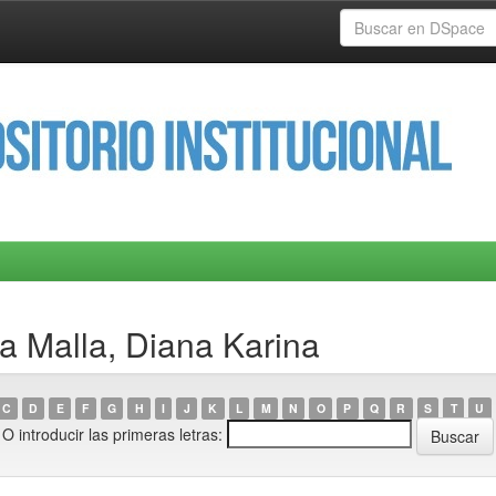
a Malla, Diana Karina
C
D
E
F
G
H
I
J
K
L
M
N
O
P
Q
R
S
T
U
O introducir las primeras letras: