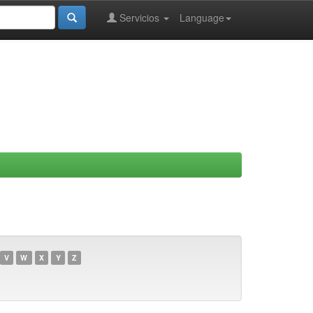
Servicios
Language
V
W
X
Y
Z