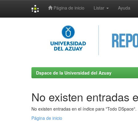
Página de inicio
Listar
Ayuda
Skip
navigation
Dspace de la Universidad del Azuay
No existen entradas e
No existen entradas en el índice para "Todo DSpace".
Página de inicio