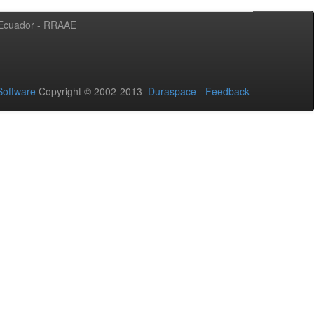
l Ecuador - RRAAE
oftware
Copyright © 2002-2013
Duraspace
-
Feedback