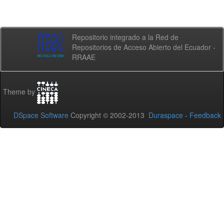
Repositorio integrado a la Red de
Repositorios de Acceso Abierto del Ecuador -
RRAAE
Theme by
DSpace Software
Copyright © 2002-2013
Duraspace
-
Feedback