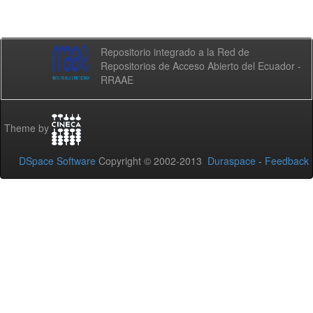
Repositorio integrado a la Red de
Repositorios de Acceso Abierto del Ecuador -
RRAAE
Theme by
DSpace Software
Copyright © 2002-2013
Duraspace
-
Feedback