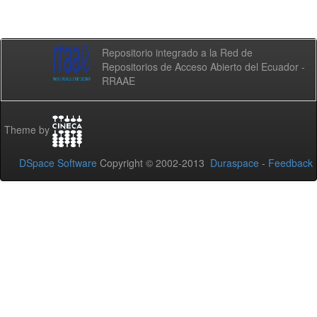
Repositorio integrado a la Red de
Repositorios de Acceso Abierto del Ecuador -
RRAAE
Theme by
DSpace Software
Copyright © 2002-2013
Duraspace
-
Feedback