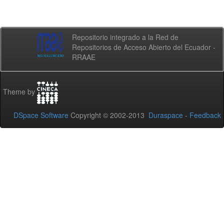
Repositorio integrado a la Red de
Repositorios de Acceso Abierto del Ecuador -
RRAAE
Theme by
DSpace Software
Copyright © 2002-2013
Duraspace
-
Feedback