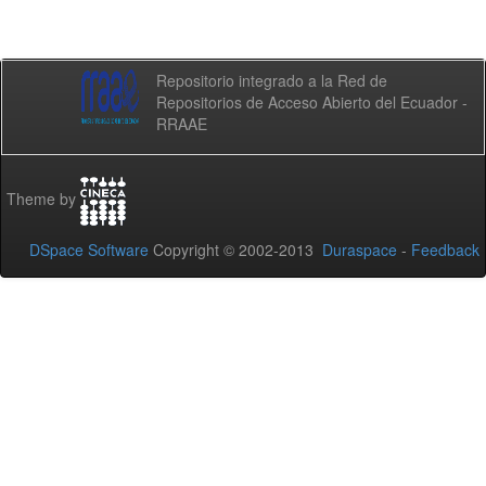
Repositorio integrado a la Red de
Repositorios de Acceso Abierto del Ecuador -
RRAAE
Theme by
DSpace Software
Copyright © 2002-2013
Duraspace
-
Feedback