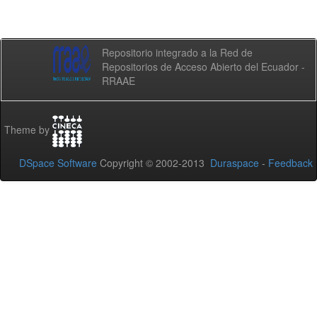
Repositorio integrado a la Red de
Repositorios de Acceso Abierto del Ecuador -
RRAAE
Theme by
DSpace Software
Copyright © 2002-2013
Duraspace
-
Feedback