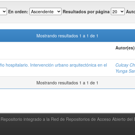
En orden:
Resultados por página
Auto
Mostrando resultados 1 a 1 de 1
Autor(es)
ño hospitalario. Intervención urbano arquitectónica en el
Culcay Ch
Yunga San
Mostrando resultados 1 a 1 de 1
Repositorio integrado a la Red de Repositorios de Acceso Abierto de