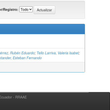
r/Registro:
érrez, Rubén Eduardo
;
Tello Larriva, Valeria Isabel
;
tander, Esteban Fernando
l Ecuador - RRAAE