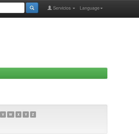
Servicios
Language
V
W
X
Y
Z