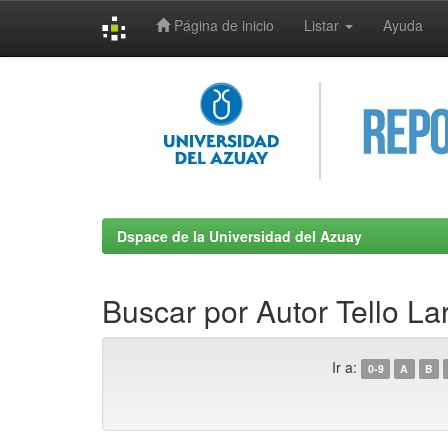
Página de inicio
Listar
Ayuda
Skip
navigation
Dspace de la Universidad del Azuay
Buscar por Autor Tello Lar
Ir a:
0-9
A
B