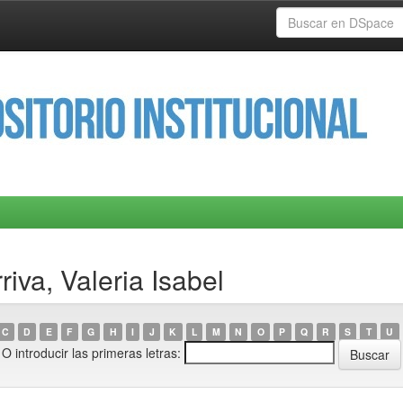
riva, Valeria Isabel
C
D
E
F
G
H
I
J
K
L
M
N
O
P
Q
R
S
T
U
O introducir las primeras letras: