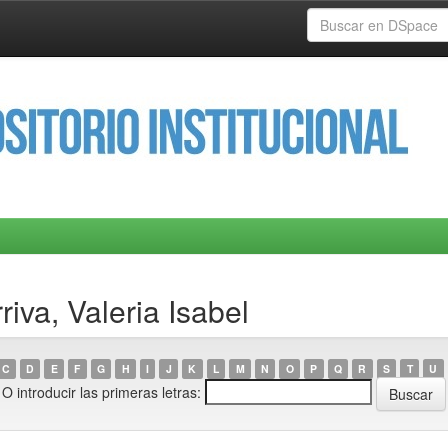
riva, Valeria Isabel
C
D
E
F
G
H
I
J
K
L
M
N
O
P
Q
R
S
T
U
O introducir las primeras letras: