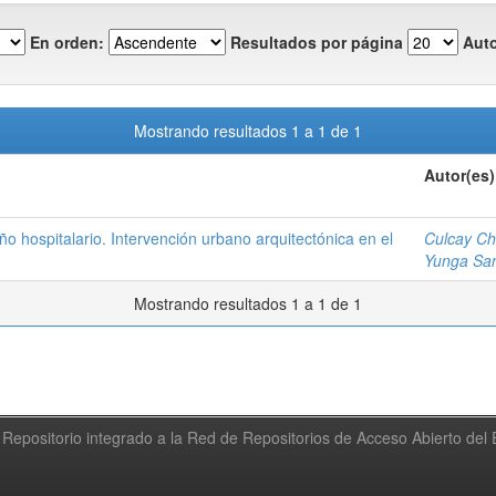
En orden:
Resultados por página
Auto
Mostrando resultados 1 a 1 de 1
Autor(es)
ño hospitalario. Intervención urbano arquitectónica en el
Culcay Ch
Yunga San
Mostrando resultados 1 a 1 de 1
Repositorio integrado a la Red de Repositorios de Acceso Abierto de