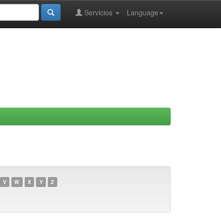
Servicios
Language
V
W
X
Y
Z