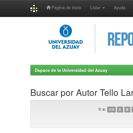
Página de inicio
Listar
Ayuda
Skip
navigation
Dspace de la Universidad del Azuay
Buscar por Autor Tello Lar
Ir a:
0-9
A
B