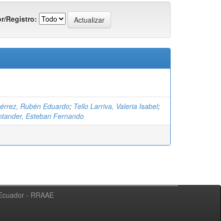
r/Registro:
érrez, Rubén Eduardo
;
Tello Larriva, Valeria Isabel
;
tander, Esteban Fernando
l Ecuador - RRAAE