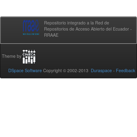
Repositorio integrado a la Red de
Repositorios de Acceso Abierto del Ecuador -
RRAAE
Theme by
DSpace Software
Copyright © 2002-2013
Duraspace
-
Feedback