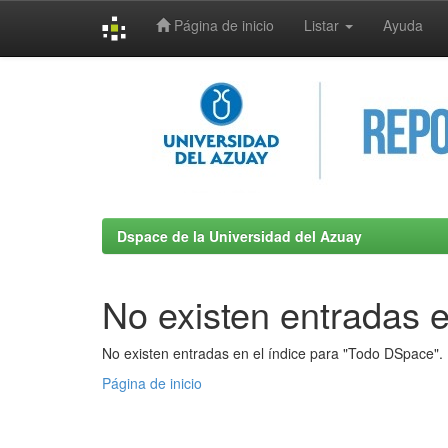
Página de inicio
Listar
Ayuda
Skip
navigation
Dspace de la Universidad del Azuay
No existen entradas e
No existen entradas en el índice para "Todo DSpace".
Página de inicio