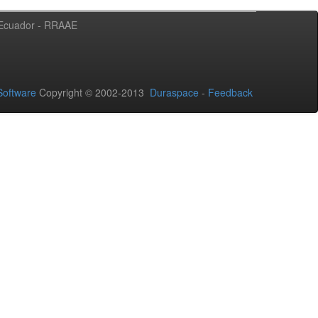
l Ecuador - RRAAE
oftware
Copyright © 2002-2013
Duraspace
-
Feedback