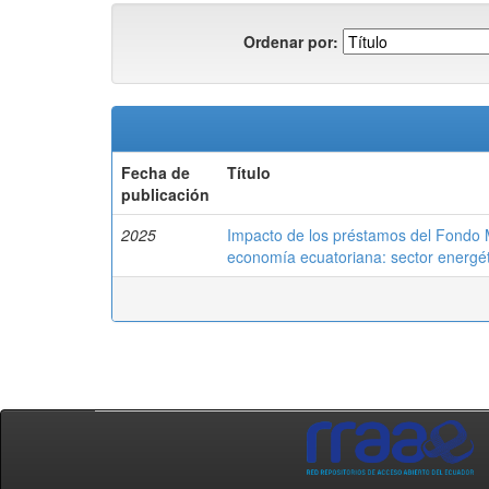
Ordenar por:
Fecha de
Título
publicación
2025
Impacto de los préstamos del Fondo M
economía ecuatoriana: sector energét