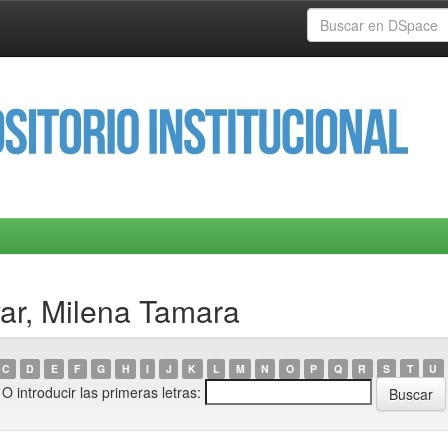
var, Milena Tamara
C
D
E
F
G
H
I
J
K
L
M
N
O
P
Q
R
S
T
U
O introducir las primeras letras: