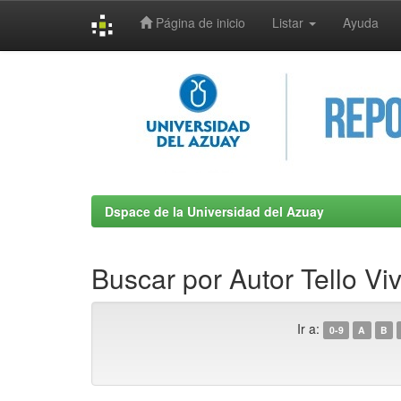
Página de inicio
Listar
Ayuda
Skip
navigation
Dspace de la Universidad del Azuay
Buscar por Autor Tello Vi
Ir a:
0-9
A
B