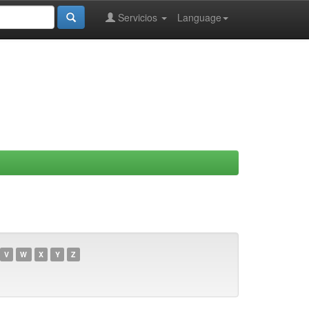
Servicios
Language
V
W
X
Y
Z