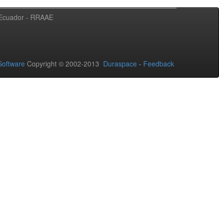
l Ecuador - RRAAE
oftware
Copyright © 2002-2013
Duraspace
-
Feedback