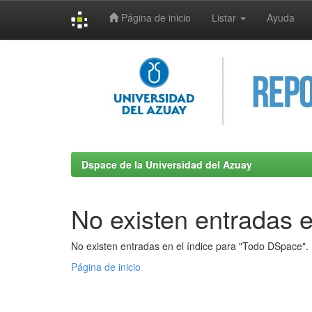
Página de inicio
Listar
Ayuda
Skip
navigation
Dspace de la Universidad del Azuay
No existen entradas e
No existen entradas en el índice para "Todo DSpace".
Página de inicio