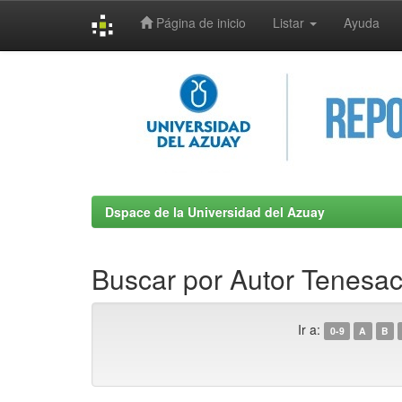
Página de inicio
Listar
Ayuda
Skip
navigation
Dspace de la Universidad del Azuay
Buscar por Autor Tenesac
Ir a:
0-9
A
B