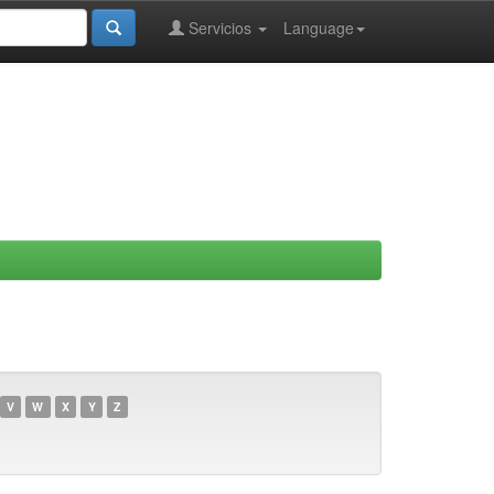
Servicios
Language
V
W
X
Y
Z