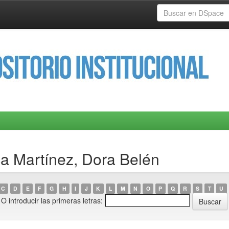
a Martínez, Dora Belén
C
D
E
F
G
H
I
J
K
L
M
N
O
P
Q
R
S
T
U
O introducir las primeras letras: