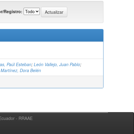
r/Registro:
as, Paúl Esteban
;
León Vallejo, Juan Pablo
;
Martínez, Dora Belén
l Ecuador - RRAAE