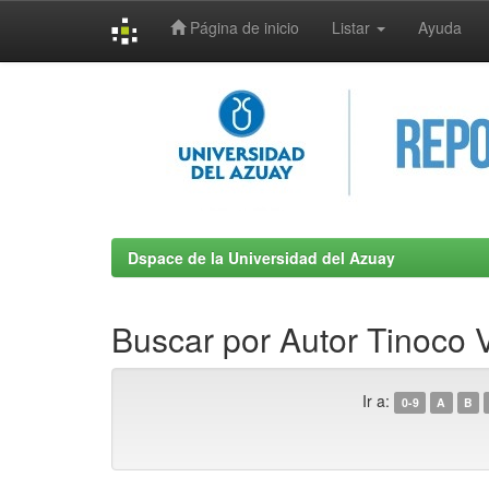
Página de inicio
Listar
Ayuda
Skip
navigation
Dspace de la Universidad del Azuay
Buscar por Autor Tinoco 
Ir a:
0-9
A
B