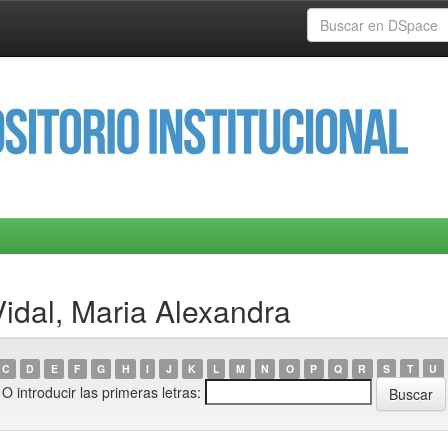
Vidal, Maria Alexandra
C
D
E
F
G
H
I
J
K
L
M
N
O
P
Q
R
S
T
U
O introducir las primeras letras: