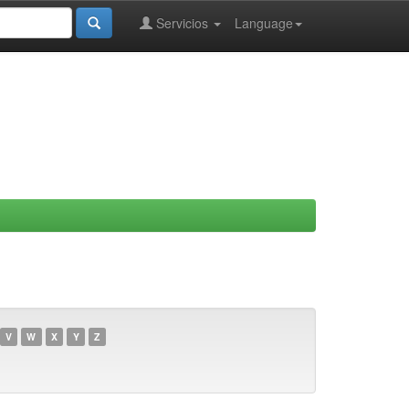
Servicios
Language
V
W
X
Y
Z