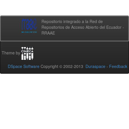
Repositorio integrado a la Red de
Repositorios de Acceso Abierto del Ecuador -
RRAAE
Theme by
DSpace Software
Copyright © 2002-2013
Duraspace
-
Feedback