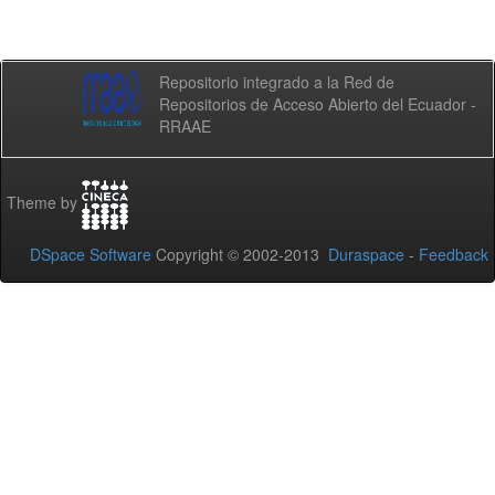
Repositorio integrado a la Red de
Repositorios de Acceso Abierto del Ecuador -
RRAAE
Theme by
DSpace Software
Copyright © 2002-2013
Duraspace
-
Feedback